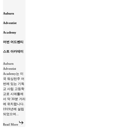
Auburn
Auburn
Adventist
Academy
Adventist
어
번
Academy
어
드
어번 어드벤티
벤
티
스트 아카데미
스
트
Auburn
아
Adventist
카
Academy는 미
데
국 워싱턴주 어
미
번에 있는 기독
교 사립 고등학
교로 시애틀에
서 약 30분 거리
에 위치합니다.
1919년에 설립
되었으며...
Read More