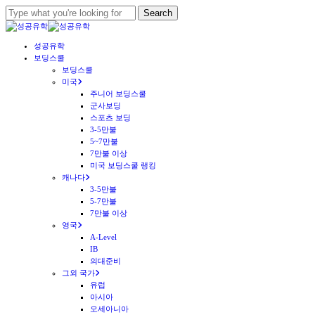
Skip
Search
to
Close
main
Search
Menu
성공유학
content
보딩스쿨
보딩스쿨
미국
주니어 보딩스쿨
군사보딩
스포츠 보딩
3-5만불
5~7만불
7만불 이상
미국 보딩스쿨 랭킹
캐나다
3-5만불
5-7만불
7만불 이상
영국
A-Level
IB
의대준비
그외 국가
유럽
아시아
오세아니아