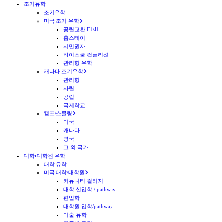
조기유학
조기유학
미국 조기 유학
공립교환 F1/J1
홈스테이
시민권자
하이스쿨 컴플리션
관리형 유학
캐나다 조기유학
관리형
사립
공립
국제학교
캠프/스쿨링
미국
캐나다
영국
그 외 국가
대학•대학원 유학
대학 유학
미국 대학/대학원
커뮤니티 컬리지
대학 신입학 / pathway
편입학
대학원 입학/pathway
미술 유학