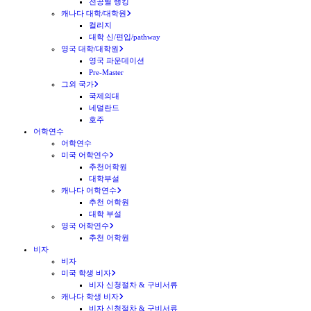
전공별 랭킹
캐나다 대학/대학원
컬리지
대학 신/편입/pathway
영국 대학/대학원
영국 파운데이션
Pre-Master
그외 국가
국제의대
네덜란드
호주
어학연수
어학연수
미국 어학연수
추천어학원
대학부설
캐나다 어학연수
추천 어학원
대학 부설
영국 어학연수
추천 어학원
비자
비자
미국 학생 비자
비자 신청절차 & 구비서류
캐나다 학생 비자
비자 신청절차 & 구비서류