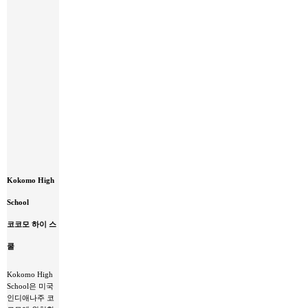
Kokomo
Kokomo High
High
School
School
코
코
코코모 하이 스
모
하
쿨
이
스
Kokomo High
쿨
School은 미국
인디애나주 코