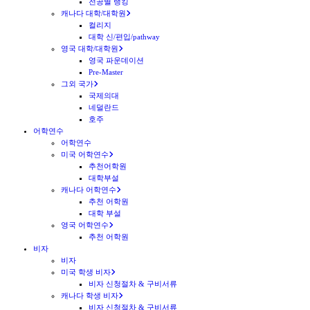
전공별 랭킹
캐나다 대학/대학원
컬리지
대학 신/편입/pathway
영국 대학/대학원
영국 파운데이션
Pre-Master
그외 국가
국제의대
네덜란드
호주
어학연수
어학연수
미국 어학연수
추천어학원
대학부설
캐나다 어학연수
추천 어학원
대학 부설
영국 어학연수
추천 어학원
비자
비자
미국 학생 비자
비자 신청절차 & 구비서류
캐나다 학생 비자
비자 신청절차 & 구비서류