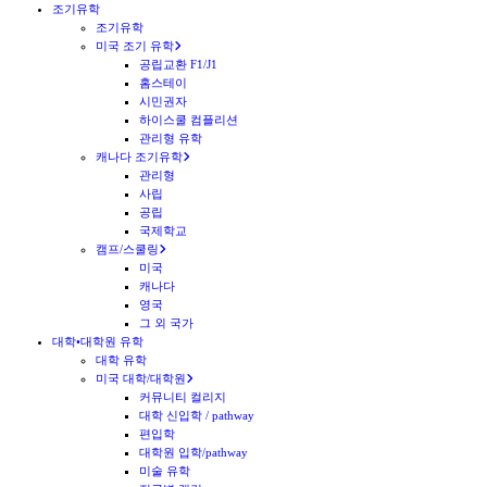
조기유학
조기유학
미국 조기 유학
공립교환 F1/J1
홈스테이
시민권자
하이스쿨 컴플리션
관리형 유학
캐나다 조기유학
관리형
사립
공립
국제학교
캠프/스쿨링
미국
캐나다
영국
그 외 국가
대학•대학원 유학
대학 유학
미국 대학/대학원
커뮤니티 컬리지
대학 신입학 / pathway
편입학
대학원 입학/pathway
미술 유학