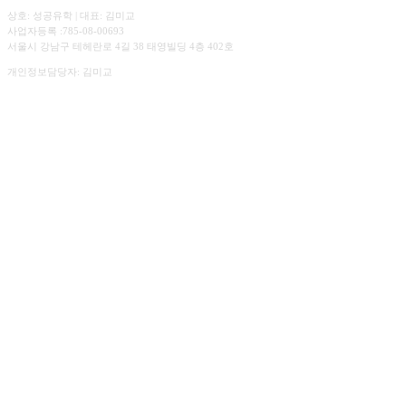
상호: 성공유학 | 대표: 김미교
사업자등록 :785-08-00693
서울시 강남구 테헤란로 4길 38 태영빌딩 4층 402호
개인정보담당자: 김미교
☎︎ 02.547.3303
상담시간. 평일 09:00 ~ 18:00
주말 예약 상담가능
✉️ sguhakedu@gmail.com