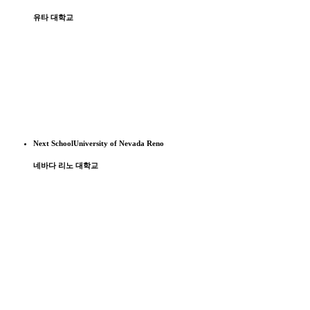
유타 대학교
Next School
University of Nevada Reno
네바다 리노 대학교
SG성공유학 유튜브 채널
에서는 미국, 캐나다, 영국의 학교 방문기와 함께