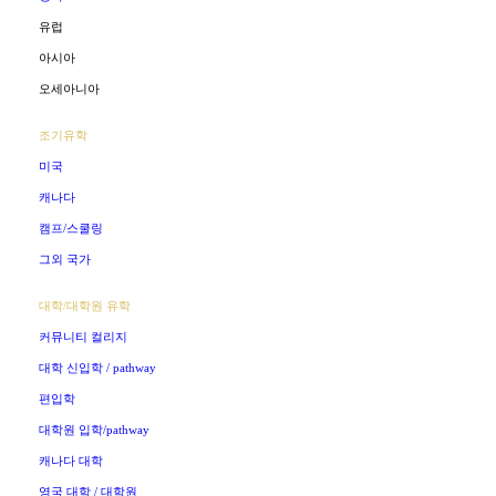
유럽
아시아
오세아니아
조기유학
미국
캐나다
캠프/스쿨링
그외 국가
대학/대학원 유학
커뮤니티 컬리지
대학 신입학 / pathway
편입학
대학원 입학/pathway
캐나다 대학
영국 대학 / 대학원