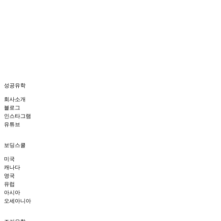
유학생과 학교의 다양한 이야기를 생생하게 만나보실 수 있습니다.
성공유학
회사소개
블로그
인스타그램
유튜브
보딩스쿨
미국
캐나다
영국
유럽
아시아
오세아니아