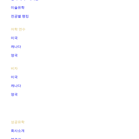
미술유학
전공별 랭킹
어학 연수
미국
캐나다
영국
비자
미국
캐나다
영국
성공유학
회사소개