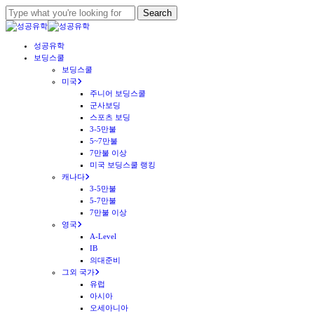
Skip
Search
to
Close
main
Search
Menu
성공유학
content
보딩스쿨
보딩스쿨
미국
주니어 보딩스쿨
군사보딩
스포츠 보딩
3-5만불
5~7만불
7만불 이상
미국 보딩스쿨 랭킹
캐나다
3-5만불
5-7만불
7만불 이상
영국
A-Level
IB
의대준비
그외 국가
유럽
아시아
오세아니아