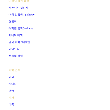
대학/대학원 유학
커뮤니티 컬리지
대학 신입학 / pathway
편입학
대학원 입학/pathway
캐나다 대학
영국 대학 / 대학원
미술유학
전공별 랭킹
어학 연수
미국
캐나다
영국
비자
미국