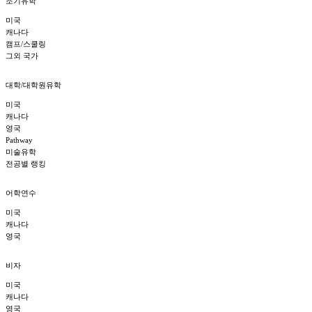
조기유학
미국
캐나다
캠프/스쿨링
그외 국가
대학/대학원유학
미국
캐나다
영국
Pathway
미술유학
전공별 랭킹
어학연수
미국
캐나다
영국
비자
미국
캐나다
영국