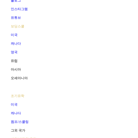
블로그
인스타그램
유튜브
보딩스쿨
미국
캐나다
영국
유럽
아시아
오세아니아
조기유학
미국
캐나다
켐프/스쿨링
그외 국가