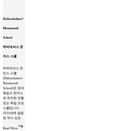
Haberdashers’
Haberdashers’
Monmouth
School
Monmouth
하
버
School
대
셔
하버대셔스 몬
스
몬
머스 스쿨
머
스
하버대셔스 몬
스
모스 스쿨
쿨
(Haberdashers'
Monmouth
School)은 영국
웨일즈 몬머스
에 위치한 전통
있는 독립 보딩
스쿨입니다.
1614년에 설립
된 역사 깊은...
Read More