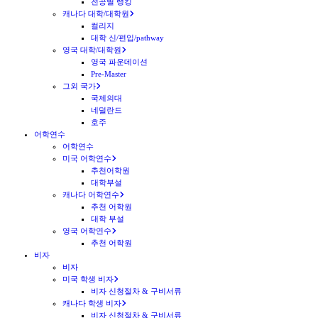
전공별 랭킹
캐나다 대학/대학원
컬리지
대학 신/편입/pathway
영국 대학/대학원
영국 파운데이션
Pre-Master
그외 국가
국제의대
네덜란드
호주
어학연수
어학연수
미국 어학연수
추천어학원
대학부설
캐나다 어학연수
추천 어학원
대학 부설
영국 어학연수
추천 어학원
비자
비자
미국 학생 비자
비자 신청절차 & 구비서류
캐나다 학생 비자
비자 신청절차 & 구비서류