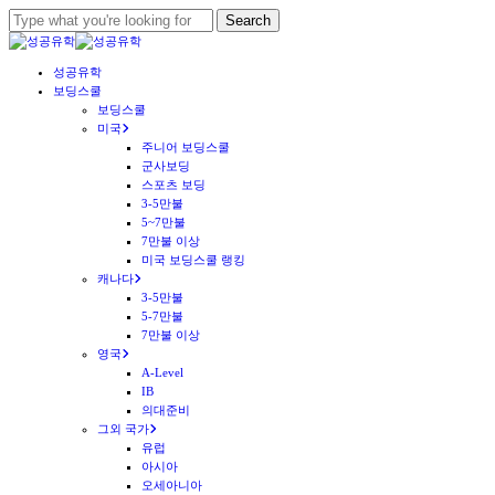
Skip
Search
to
Close
main
Search
Menu
성공유학
content
보딩스쿨
보딩스쿨
미국
주니어 보딩스쿨
군사보딩
스포츠 보딩
3-5만불
5~7만불
7만불 이상
미국 보딩스쿨 랭킹
캐나다
3-5만불
5-7만불
7만불 이상
영국
A-Level
IB
의대준비
그외 국가
유럽
아시아
오세아니아