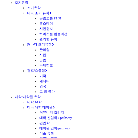
조기유학
조기유학
미국 조기 유학
공립교환 F1/J1
홈스테이
시민권자
하이스쿨 컴플리션
관리형 유학
캐나다 조기유학
관리형
사립
공립
국제학교
캠프/스쿨링
미국
캐나다
영국
그 외 국가
대학•대학원 유학
대학 유학
미국 대학/대학원
커뮤니티 컬리지
대학 신입학 / pathway
편입학
대학원 입학/pathway
미술 유학