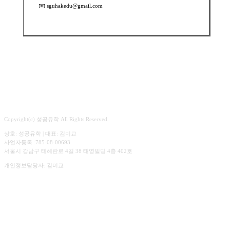
✉️ sguhakedu@gmail.com
Copyright(c) 성공유학 All Rights Reserved.
상호: 성공유학 | 대표: 김미교
사업자등록 :785-08-00693
서울시 강남구 테헤란로 4길 38 태영빌딩 4층 402호
개인정보담당자: 김미교
☎︎ 02.547.3303
상담시간. 평일 09:00 ~ 18:00
주말 예약 상담가능
✉️ sguhakedu@gmail.com