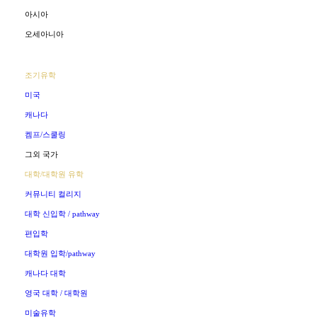
아시아
오세아니아
조기유학
미국
캐나다
켐프/스쿨링
그외 국가
대학/대학원 유학
커뮤니티 컬리지
대학 신입학 / pathway
편입학
대학원 입학/pathway
캐나다 대학
영국 대학 / 대학원
미술유학