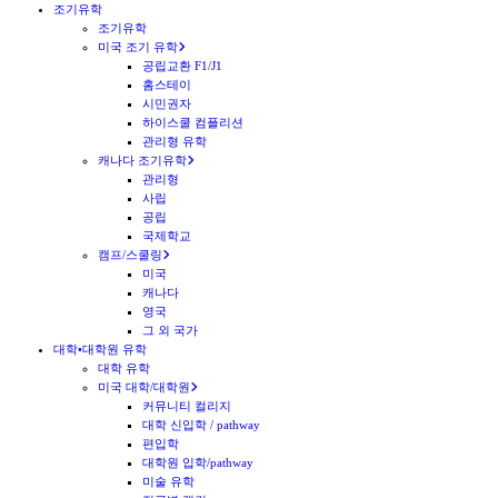
조기유학
조기유학
미국 조기 유학
공립교환 F1/J1
홈스테이
시민권자
하이스쿨 컴플리션
관리형 유학
캐나다 조기유학
관리형
사립
공립
국제학교
캠프/스쿨링
미국
캐나다
영국
그 외 국가
대학•대학원 유학
대학 유학
미국 대학/대학원
커뮤니티 컬리지
대학 신입학 / pathway
편입학
대학원 입학/pathway
미술 유학