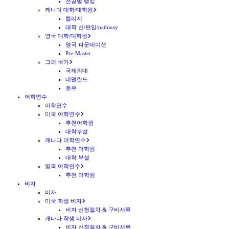
전공별 랭킹
캐나다 대학/대학원
컬리지
대학 신/편입/pathway
영국 대학/대학원
영국 파운데이션
Pre-Master
그외 국가
국제의대
네덜란드
호주
어학연수
어학연수
미국 어학연수
추천어학원
대학부설
캐나다 어학연수
추천 어학원
대학 부설
영국 어학연수
추천 어학원
비자
비자
미국 학생 비자
비자 신청절차 & 구비서류
캐나다 학생 비자
비자 신청절차 & 구비서류