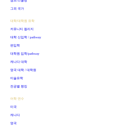
캠프/스쿨링
그외 국가
대학/대학원 유학
커뮤니티 컬리지
대학 신입학 / pathway
편입학
대학원 입학/pathway
캐나다 대학
영국 대학 / 대학원
미술유학
전공별 랭킹
어학 연수
미국
캐나다
영국