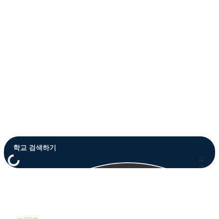
Close
Menu
검
색