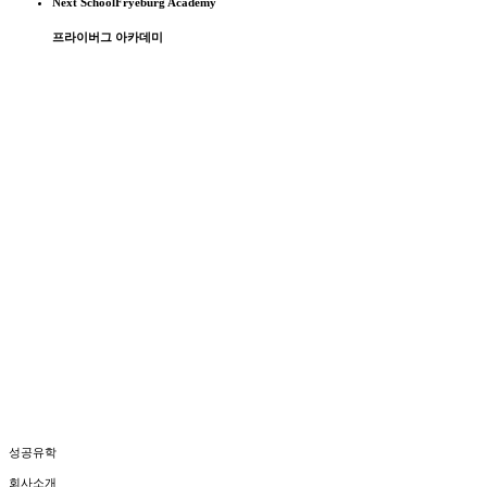
Next School
Fryeburg Academy
프라이버그 아카데미
SG성공유학 유튜브 채널
에서는 미국, 캐나다, 영국의 학교 방문기와 함께
유학생과 학교의 다양한 이야기를 생생하게 만나보실 수 있습니다.
성공유학
회사소개