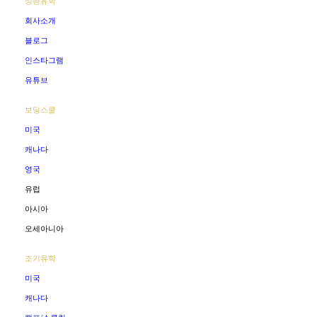
성공유학
회사소개
블로그
인스타그램
유튜브
보딩스쿨
미국
캐나다
영국
유럽
아시아
오세아니아
조기유학
미국
캐나다