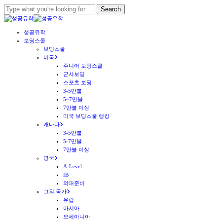
Skip
Search
to
Close
main
Search
Menu
성공유학
content
보딩스쿨
보딩스쿨
미국
주니어 보딩스쿨
군사보딩
스포츠 보딩
3-5만불
5~7만불
7만불 이상
미국 보딩스쿨 랭킹
캐나다
3-5만불
5-7만불
7만불 이상
영국
A-Level
IB
의대준비
그외 국가
유럽
아시아
오세아니아