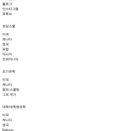
블로그
인스타그램
유튜브
보딩스쿨
미국
캐나다
영국
유럽
아시아
오세아니아
조기유학
미국
캐나다
캠프/스쿨링
그외 국가
대학/대학원유학
미국
캐나다
영국
Pathway