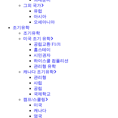
그외 국가
유럽
아시아
오세아니아
조기유학
조기유학
미국 조기 유학
공립교환 F1/J1
홈스테이
시민권자
하이스쿨 컴플리션
관리형 유학
캐나다 조기유학
관리형
사립
공립
국제학교
캠프/스쿨링
미국
캐나다
영국