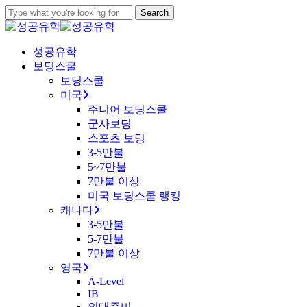
Skip
Search
to
Close
main
Search
content
Menu
성공유학
보딩스쿨
보딩스쿨
미국
주니어 보딩스쿨
군사보딩
스포츠 보딩
3-5만불
5~7만불
7만불 이상
미국 보딩스쿨 랭킹
캐나다
3-5만불
5-7만불
7만불 이상
영국
A-Level
IB
의대준비