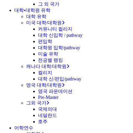
그 외 국가
대학•대학원 유학
대학 유학
미국 대학/대학원
커뮤니티 컬리지
대학 신입학 / pathway
편입학
대학원 입학/pathway
미술 유학
전공별 랭킹
캐나다 대학/대학원
컬리지
대학 신/편입/pathway
영국 대학/대학원
영국 파운데이션
Pre-Master
그외 국가
국제의대
네덜란드
호주
어학연수