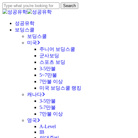
Skip
Search
to
Close
main
Search
content
Menu
성공유학
보딩스쿨
보딩스쿨
미국
주니어 보딩스쿨
군사보딩
스포츠 보딩
3-5만불
5~7만불
7만불 이상
미국 보딩스쿨 랭킹
캐나다
3-5만불
5-7만불
7만불 이상
영국
A-Level
IB
의대준비