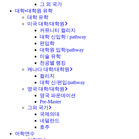
그 외 국가
대학•대학원 유학
대학 유학
미국 대학/대학원
커뮤니티 컬리지
대학 신입학 / pathway
편입학
대학원 입학/pathway
미술 유학
전공별 랭킹
캐나다 대학/대학원
컬리지
대학 신/편입/pathway
영국 대학/대학원
영국 파운데이션
Pre-Master
그외 국가
국제의대
네덜란드
호주
어학연수