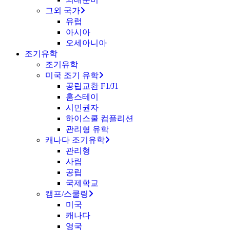
그외 국가
유럽
아시아
오세아니아
조기유학
조기유학
미국 조기 유학
공립교환 F1/J1
홈스테이
시민권자
하이스쿨 컴플리션
관리형 유학
캐나다 조기유학
관리형
사립
공립
국제학교
캠프/스쿨링
미국
캐나다
영국