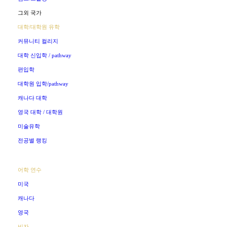
그외 국가
대학/대학원 유학
커뮤니티 컬리지
대학 신입학 / pathway
편입학
대학원 입학/pathway
캐나다 대학
영국 대학 / 대학원
미술유학
전공별 랭킹
어학 연수
미국
캐나다
영국
비자