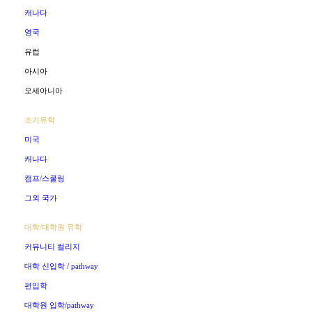
캐나다
영국
유럽
아시아
오세아니아
조기유학
미국
캐나다
캠프/스쿨링
그외 국가
대학/대학원 유학
커뮤니티 컬리지
대학 신입학 / pathway
편입학
대학원 입학/pathway