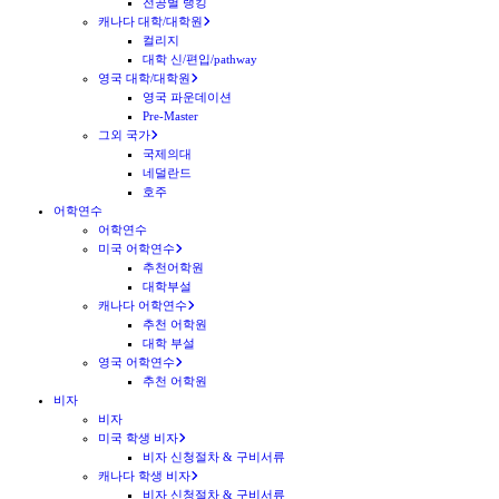
전공별 랭킹
캐나다 대학/대학원
컬리지
대학 신/편입/pathway
영국 대학/대학원
영국 파운데이션
Pre-Master
그외 국가
국제의대
네덜란드
호주
어학연수
어학연수
미국 어학연수
추천어학원
대학부설
캐나다 어학연수
추천 어학원
대학 부설
영국 어학연수
추천 어학원
비자
비자
미국 학생 비자
비자 신청절차 & 구비서류
캐나다 학생 비자
비자 신청절차 & 구비서류