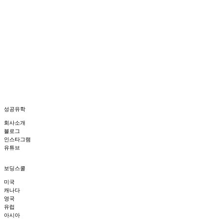
SG성공유학 유튜브 채널
에서는 미국, 캐나다, 영국의 학교 방문기와 함께
유학생과 학교의 다양한 이야기를 생생하게 만나보실 수 있습니다.
성공유학
회사소개
블로그
인스타그램
유튜브
보딩스쿨
미국
캐나다
영국
유럽
아시아