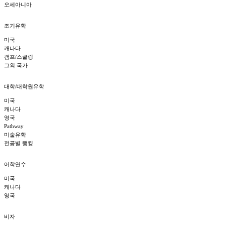
오세아니아
조기유학
미국
캐나다
캠프/스쿨링
그외 국가
대학/대학원유학
미국
캐나다
영국
Pathway
미술유학
전공별 랭킹
어학연수
미국
캐나다
영국
비자