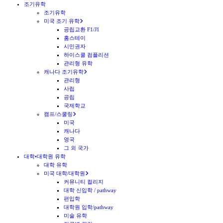
조기유학
조기유학
미국 조기 유학
공립교환 F1/J1
홈스테이
시민권자
하이스쿨 컴플리션
관리형 유학
캐나다 조기유학
관리형
사립
공립
국제학교
캠프/스쿨링
미국
캐나다
영국
그 외 국가
대학•대학원 유학
대학 유학
미국 대학/대학원
커뮤니티 컬리지
대학 신입학 / pathway
편입학
대학원 입학/pathway
미술 유학