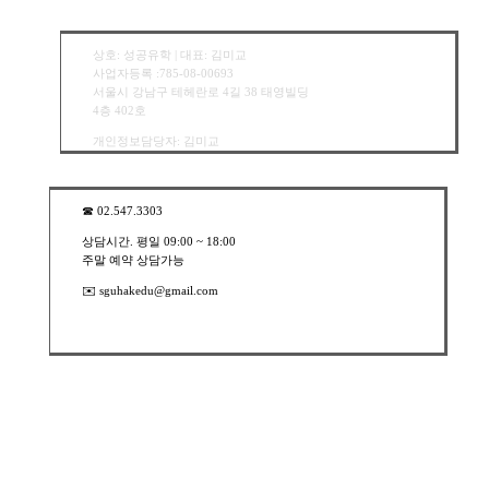
상호: 성공유학 | 대표: 김미교
사업자등록 :785-08-00693
서울시 강남구 테헤란로 4길 38 태영빌딩
4층 402호
개인정보담당자: 김미교
☎︎ 02.547.3303
상담시간. 평일 09:00 ~ 18:00
주말 예약 상담가능
✉️ sguhakedu@gmail.com