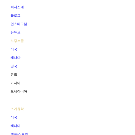
회사소개
블로그
인스타그램
유튜브
보딩스쿨
미국
캐나다
영국
유럽
아시아
오세아니아
조기유학
미국
캐나다
켐프/스쿨링