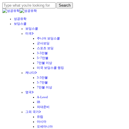
Skip
Search
to
Close
main
Search
Menu
성공유학
content
보딩스쿨
보딩스쿨
미국
주니어 보딩스쿨
군사보딩
스포츠 보딩
3-5만불
5~7만불
7만불 이상
미국 보딩스쿨 랭킹
캐나다
3-5만불
5-7만불
7만불 이상
영국
A-Level
IB
의대준비
그외 국가
유럽
아시아
오세아니아