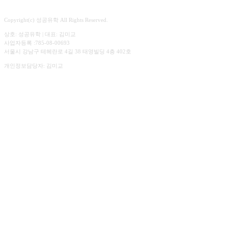
Copyright(c) 성공유학 All Rights Reserved.
상호: 성공유학 | 대표: 김미교
사업자등록 :785-08-00693
서울시 강남구 테헤란로 4길 38 태영빌딩 4층 402호
개인정보담당자: 김미교
☎︎ 02.547.3303
상담시간. 평일 09:00 ~ 18:00
주말 예약 상담가능
✉️ sguhakedu@gmail.com