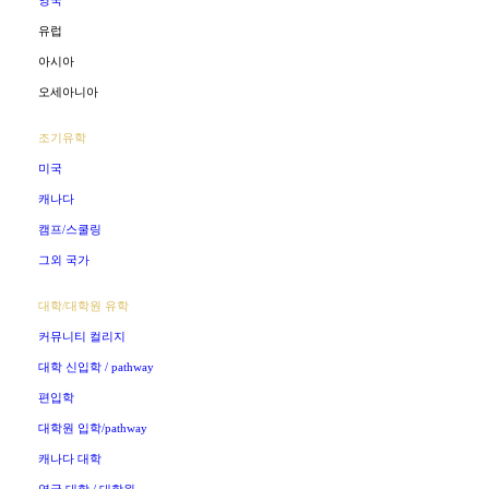
영국
유럽
아시아
오세아니아
조기유학
미국
캐나다
캠프/스쿨링
그외 국가
대학/대학원 유학
커뮤니티 컬리지
대학 신입학 / pathway
편입학
대학원 입학/pathway
캐나다 대학