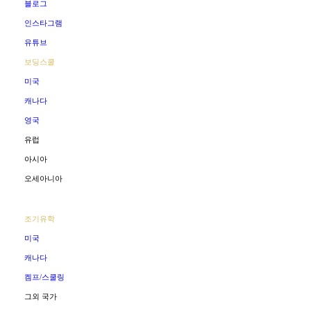
블로그
인스타그램
유튜브
보딩스쿨
미국
캐나다
영국
유럽
아시아
오세아니아
조기유학
미국
캐나다
켐프/스쿨링
그외 국가