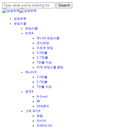
Skip
Search
to
Close
main
Search
Menu
성공유학
content
보딩스쿨
보딩스쿨
미국
주니어 보딩스쿨
군사보딩
스포츠 보딩
3-5만불
5~7만불
7만불 이상
미국 보딩스쿨 랭킹
캐나다
3-5만불
5-7만불
7만불 이상
영국
A-Level
IB
의대준비
그외 국가
유럽
아시아
오세아니아