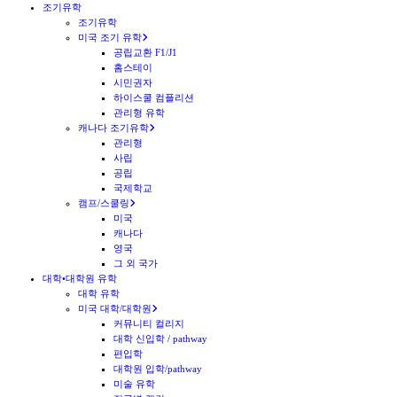
조기유학
조기유학
미국 조기 유학
공립교환 F1/J1
홈스테이
시민권자
하이스쿨 컴플리션
관리형 유학
캐나다 조기유학
관리형
사립
공립
국제학교
캠프/스쿨링
미국
캐나다
영국
그 외 국가
대학•대학원 유학
대학 유학
미국 대학/대학원
커뮤니티 컬리지
대학 신입학 / pathway
편입학
대학원 입학/pathway
미술 유학