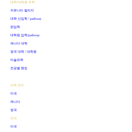
대학/대학원 유학
커뮤니티 컬리지
대학 신입학 / pathway
편입학
대학원 입학/pathway
캐나다 대학
영국 대학 / 대학원
미술유학
전공별 랭킹
어학 연수
미국
캐나다
영국
비자
미국