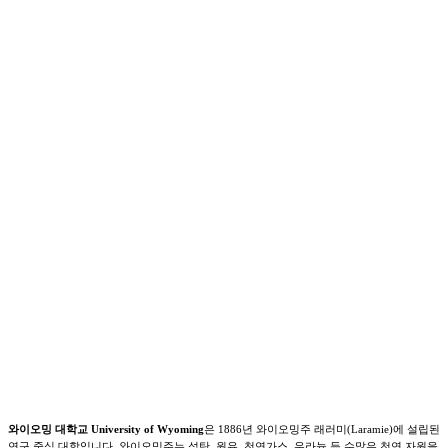
와이오밍 대학교 University of Wyoming
은 1886년 와이오밍주 래러미(Laramie)에 설립된
연구 중심 대학입니다. 와이오밍주는 석탄, 원유, 천연가스, 우라늄 등 수많은 천연 자원을