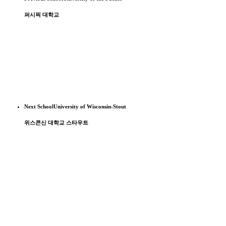
퍼시픽 대학교
Next School
University of Wisconsin-Stout
위스콘신 대학교 스타우트
SG성공유학 유튜브 채널
에서는 미국, 캐나다, 영국의 학교 방문기와 함께