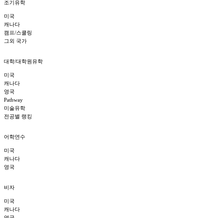
조기유학
미국
캐나다
캠프/스쿨링
그외 국가
대학/대학원유학
미국
캐나다
영국
Pathway
미술유학
전공별 랭킹
어학연수
미국
캐나다
영국
비자
미국
캐나다
영국