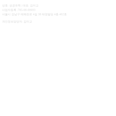
상호: 성공유학 | 대표: 김미교
사업자등록 :785-08-00693
서울시 강남구 테헤란로 4길 38 태영빌딩 4층 402호
개인정보담당자: 김미교
☎︎ 02.547.3303
상담시간. 평일 09:00 ~ 18:00
주말 예약 상담가능
✉️ sguhakedu@gmail.com