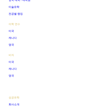
영국 대학 / 대학원
미술유학
전공별 랭킹
어학 연수
미국
캐나다
영국
비자
미국
캐나다
영국
성공유학
회사소개