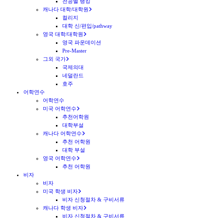
전공별 랭킹
캐나다 대학/대학원
컬리지
대학 신/편입/pathway
영국 대학/대학원
영국 파운데이션
Pre-Master
그외 국가
국제의대
네덜란드
호주
어학연수
어학연수
미국 어학연수
추천어학원
대학부설
캐나다 어학연수
추천 어학원
대학 부설
영국 어학연수
추천 어학원
비자
비자
미국 학생 비자
비자 신청절차 & 구비서류
캐나다 학생 비자
비자 신청절차 & 구비서류