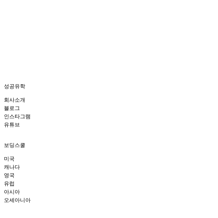
유학생과 학교의 다양한 이야기를 생생하게 만나보실 수 있습니다.
성공유학
회사소개
블로그
인스타그램
유튜브
보딩스쿨
미국
캐나다
영국
유럽
아시아
오세아니아