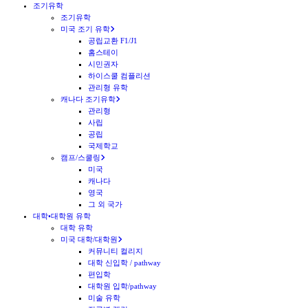
조기유학
조기유학
미국 조기 유학
공립교환 F1/J1
홈스테이
시민권자
하이스쿨 컴플리션
관리형 유학
캐나다 조기유학
관리형
사립
공립
국제학교
캠프/스쿨링
미국
캐나다
영국
그 외 국가
대학•대학원 유학
대학 유학
미국 대학/대학원
커뮤니티 컬리지
대학 신입학 / pathway
편입학
대학원 입학/pathway
미술 유학