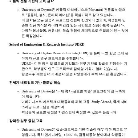
카톨릭 전통 기반의 교육 철학
University of Dayton은 카톨릭 마리아니스트(Marianist) 전통을 바탕으
로 ‘공동체, 봉사, 윤리적 리더십’을 핵심가치로 삼고 있습니다.
이 철학은 모든 전공과 프로그램 전반에 반영되어 있으며, 학생들이 단
순한 전공 지식뿐 아니라 책임감 있는 시민으로 성장하도록 돕습니다.
다양한 봉사활동, 커뮤니티 학습 경험이 체계적으로 연결되어 있는 것이
큰 특징입니다.
School of Engineering & Research Institute(UDRI)
University of Dayton Research Institute(UDRI) 를 통해 국방·항공·소재 분
야의 대규모 연구 프로젝트를 수행합니다.
UDRI는 미국 정부 및 글로벌 기업들과 연구 계약을 활발히 진행하는 기
관으로, 학부생도 연구 프로젝트에 참여할 기회가 열려 있습니다.
항공우주·재료공학·기계공학 전공 학생들에게 특히 유리한 환경입니다.
전세계 네트워크 기반 글로벌 학습
University of Dayton은 ‘국제 봉사·글로벌 학습’ 프로그램이 잘 구축되
어 있습니다.
마리아니스트 네트워크 대학들과의 해외 교류, Study Abroad, 국제 서비
스러닝 프로그램을 제공하며
학생들이 글로벌 관점을 자연스럽게 확장할 수 있도록 돕습니다.
강력한 실무 중심 교육
University of Dayton은 실습·프로젝트 기반 학습이 매우 강한 학교로 유
명합니다. 특히 엔지니어링, 비즈니스, 컴퓨터공학 분야에서 학생들이