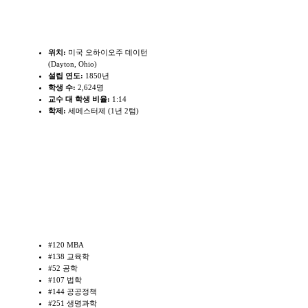
학교개요
위치:
미국 오하이오주 데이턴
(Dayton, Ohio)
설립 연도:
1850년
학생 수:
2,624명
교수 대 학생 비율:
1:14
학제:
세메스터제 (1년 2텀)
학교랭킹 및 주요전공
#120 MBA
#138 교육학
#52 공학
#107 법학
#144 공공정책
#251 생명과학