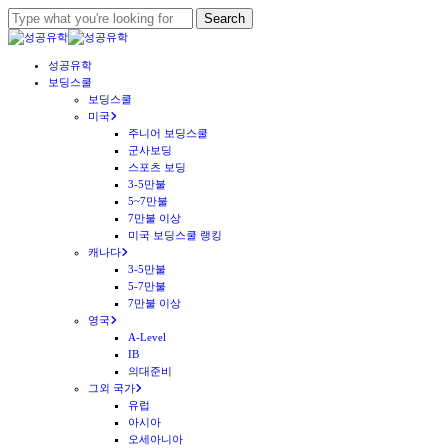
Skip
Search
to
Close
main
Search
Menu
성공유학
content
보딩스쿨
보딩스쿨
미국
주니어 보딩스쿨
군사보딩
스포츠 보딩
3-5만불
5~7만불
7만불 이상
미국 보딩스쿨 랭킹
캐나다
3-5만불
5-7만불
7만불 이상
영국
A-Level
IB
의대준비
그외 국가
유럽
아시아
오세아니아