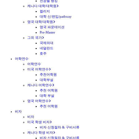
전공별 랭킹
캐나다 대학/대학원
컬리지
대학 신/편입/pathway
영국 대학/대학원
영국 파운데이션
Pre-Master
그외 국가
국제의대
네덜란드
호주
어학연수
어학연수
미국 어학연수
추천어학원
대학부설
캐나다 어학연수
추천 어학원
대학 부설
영국 어학연수
추천 어학원
비자
비자
미국 학생 비자
비자 신청절차 & 구비서류
캐나다 학생 비자
비자 신청절차 & 구비서류