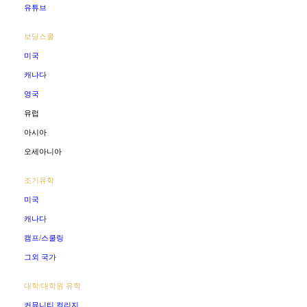
유튜브
보딩스쿨
미국
캐나다
영국
유럽
아시아
오세아니아
조기유학
미국
캐나다
캠프/스쿨링
그외 국가
대학/대학원 유학
커뮤니티 컬리지