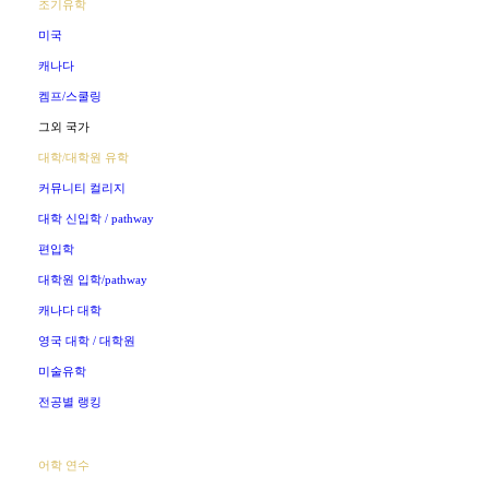
조기유학
미국
캐나다
켐프/스쿨링
그외 국가
대학/대학원 유학
커뮤니티 컬리지
대학 신입학 / pathway
편입학
대학원 입학/pathway
캐나다 대학
영국 대학 / 대학원
미술유학
전공별 랭킹
어학 연수