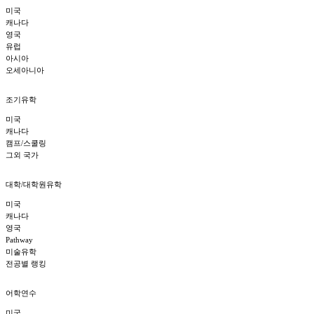
미국
캐나다
영국
유럽
아시아
오세아니아
조기유학
미국
캐나다
캠프/스쿨링
그외 국가
대학/대학원유학
미국
캐나다
영국
Pathway
미술유학
전공별 랭킹
어학연수
미국