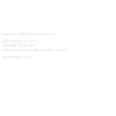
Copyright(c) 성공유학 All Rights Reserved.
상호: 성공유학 | 대표: 김미교
사업자등록 :785-08-00693
서울시 강남구 테헤란로 4길 38 태영빌딩 4층 402호
개인정보담당자: 김미교
☎︎ 02.547.3303
상담시간. 평일 09:00 ~ 18:00
주말 예약 상담가능
✉️ sguhakedu@gmail.com