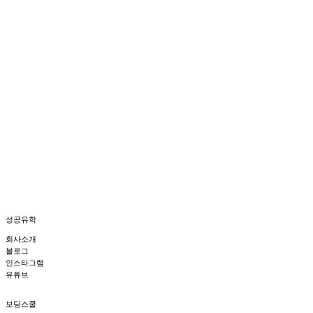
SG성공유학 유튜브 채널
에서는 미국, 캐나다, 영국의 학교 방문기와 함께
유학생과 학교의 다양한 이야기를 생생하게 만나보실 수 있습니다.
성공유학
회사소개
블로그
인스타그램
유튜브
보딩스쿨