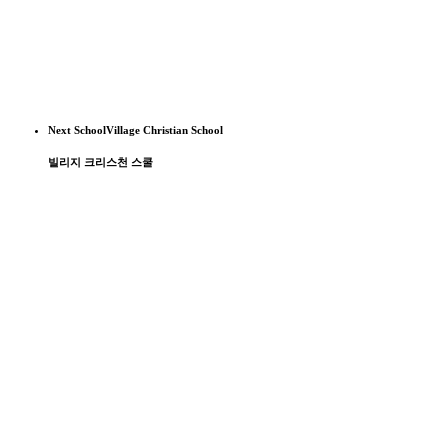
Next School
Village Christian School
빌리지 크리스천 스쿨
SG성공유학 유튜브 채널
에서는 미국, 캐나다, 영국의 학교 방문기와 함께
유학생과 학교의 다양한 이야기를 생생하게 만나보실 수 있습니다.