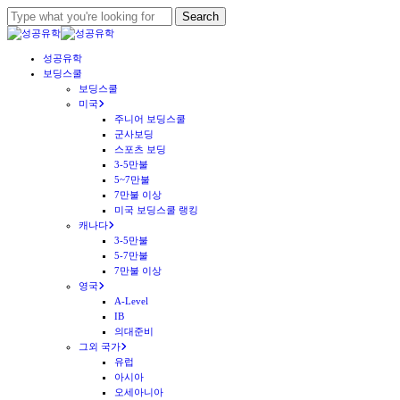
Skip
Search
to
Close
main
Search
Menu
성공유학
content
보딩스쿨
보딩스쿨
미국
주니어 보딩스쿨
군사보딩
스포츠 보딩
3-5만불
5~7만불
7만불 이상
미국 보딩스쿨 랭킹
캐나다
3-5만불
5-7만불
7만불 이상
영국
A-Level
IB
의대준비
그외 국가
유럽
아시아
오세아니아