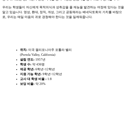
우리는 학생들이 자신에게 목적의식과 성취감을 줄 재능을 발견하는 여정에 있다는 것을
알고 있습니다. 영성, 환대, 정직, 개성, 그리고 공동체라는 베네딕토회의 가치를 바탕으
로, 우리는 매일 마음의 귀로 경청해야 한다는 것을 일깨워줍니다.
학교개요
위치:
미국 캘리포니아주 포톨라 밸리
(Portola Valley, California)
설립 연도:
1957년
학생 수:
약 436명
제공 학년:
6학년~12학년
지원 가능 학년:
9학년~12학년
교사 대 학생 비율 :
1:8
보딩 비율:
약 20%