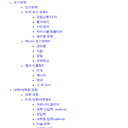
조기유학
조기유학
미국 조기 유학
공립교환 F1/J1
홈스테이
시민권자
하이스쿨 컴플리션
관리형 유학
캐나다 조기유학
관리형
사립
공립
국제학교
캠프/스쿨링
미국
캐나다
영국
그 외 국가
대학•대학원 유학
대학 유학
미국 대학/대학원
커뮤니티 컬리지
대학 신입학 / pathway
편입학
대학원 입학/pathway
미술 유학