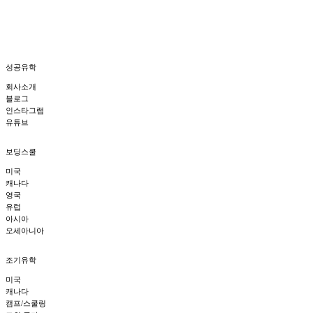
성공유학
회사소개
블로그
인스타그램
유튜브
보딩스쿨
미국
캐나다
영국
유럽
아시아
오세아니아
조기유학
미국
캐나다
캠프/스쿨링