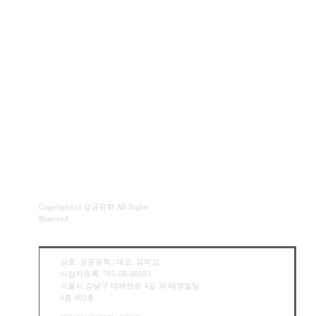
Copyright(c) 성공유학 All Rights
Reserved.
상호: 성공유학 | 대표: 김미교
사업자등록 :785-08-00693
서울시 강남구 테헤란로 4길 38 태영빌딩
4층 402호