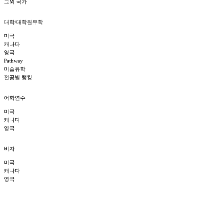
그외 국가
대학/대학원유학
미국
캐나다
영국
Pathway
미술유학
전공별 랭킹
어학연수
미국
캐나다
영국
비자
미국
캐나다
영국