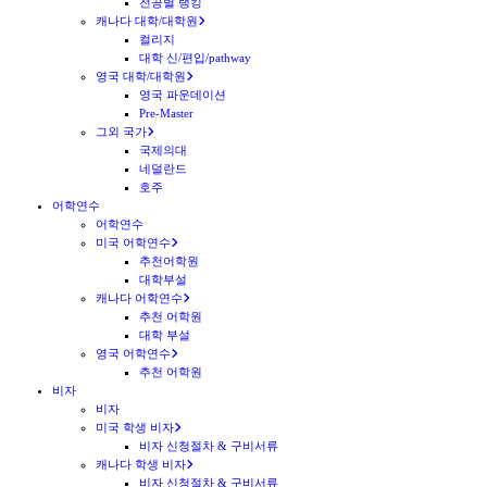
전공별 랭킹
캐나다 대학/대학원
컬리지
대학 신/편입/pathway
영국 대학/대학원
영국 파운데이션
Pre-Master
그외 국가
국제의대
네덜란드
호주
어학연수
어학연수
미국 어학연수
추천어학원
대학부설
캐나다 어학연수
추천 어학원
대학 부설
영국 어학연수
추천 어학원
비자
비자
미국 학생 비자
비자 신청절차 & 구비서류
캐나다 학생 비자
비자 신청절차 & 구비서류