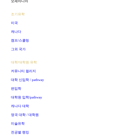
오세아니아
조기유학
미국
캐나다
캠프/스쿨링
그외 국가
대학/대학원 유학
커뮤니티 컬리지
대학 신입학 / pathway
편입학
대학원 입학/pathway
캐나다 대학
영국 대학 / 대학원
미술유학
전공별 랭킹