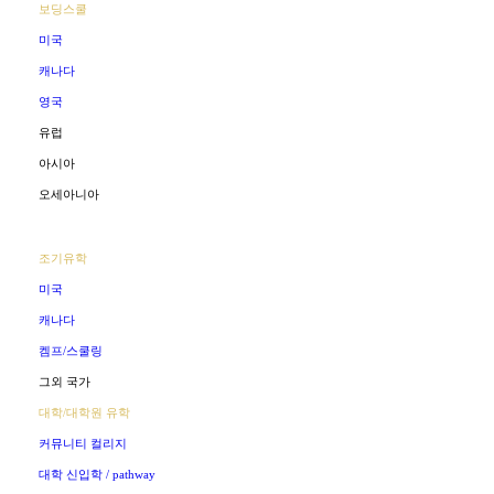
보딩스쿨
미국
캐나다
영국
유럽
아시아
오세아니아
조기유학
미국
캐나다
켐프/스쿨링
그외 국가
대학/대학원 유학
커뮤니티 컬리지
대학 신입학 / pathway